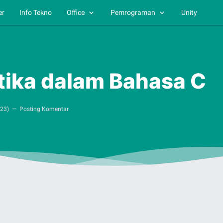
er
Info Tekno
Office
Pemrograman
Unity
tika dalam Bahasa C
023
)
Posting Komentar