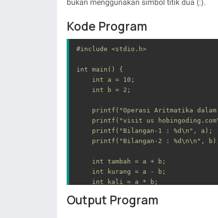
bukan menggunakan simbol titik dua (:).
Kode Program
#include <stdio.h>

int main() {

    int a = 10;

    int b = 2;

    printf("Operasi Aritmatika dalam Bahasa C\n");

    printf("visit us hobingoding.com\n\n");

    printf("Bilangan-1 : %d\n", a);

    printf("Bilangan-2 : %d\n\n", b);

    int tambah = a + b;

    int kurang = a - b;

    int kali = a * b;

    int bagi = a / b;

Output Program
    printf("Hasil Operasi Dasar :\n");
