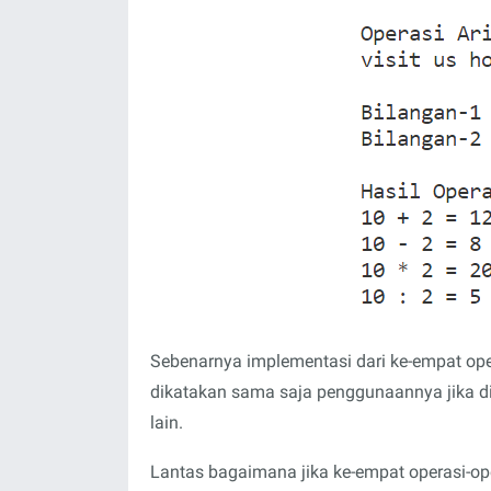
    printf("%d + %d = %d\n", a, b, tambah);

    printf("%d - %d = %d\n", a, b, kurang);

    printf("%d * %d = %d\n", a, b, kali);

    printf("%d : %d = %d", a, b, bagi);

    return 0;

}
Sebenarnya implementasi dari ke-empat oper
dikatakan sama saja penggunaannya jika 
lain.
Lantas bagaimana jika ke-empat operasi-oper