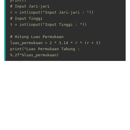
print()

# Input Jari-jari

r = int(input("Input Jari-jari : "))
# Input Tinggi

t = int(input("Input Tinggi : "))

# Hitung Luas Permukaan

luas_permukaan = 2 * 3.14 * r * (r + t)

print("Luas Permukaan Tabung : 
%.2f"%luas_permukaan)