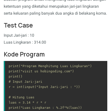
ketentuan yang diketahui merupakan jari-jari lingkaran
serta keluaran paling banyak dua angka di belakang koma.
Test Case
Input Jari-jari : 10
Luas Lingkaran : 314.00
Kode Program
print("Program Menghitung Luas Lingkaran")

print("visit us hobingoding.com")

print()

# Input Jari-jari

r = int(input("Input Jari-jari : "))

# Hitung Luas

luas = 3.14 * r * r

print("Luas Lingkaran : %.2f"%(luas))