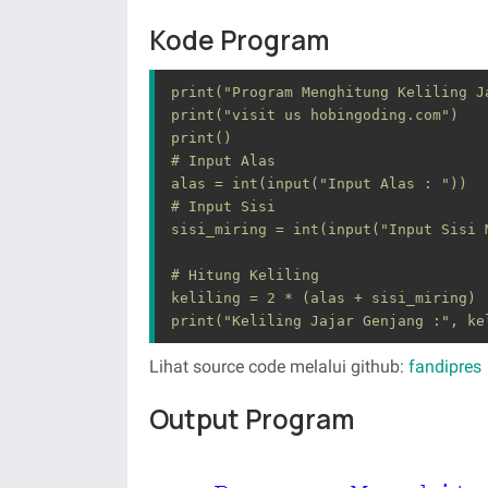
Kode Program
print("Program Menghitung Keliling Ja
print("visit us hobingoding.com")

print()

# Input Alas

alas = int(input("Input Alas : "))

# Input Sisi

sisi_miring = int(input("Input Sisi M
# Hitung Keliling

keliling = 2 * (alas + sisi_miring)

print("Keliling Jajar Genjang :", ke
Lihat source code melalui github:
fandipres
Output Program