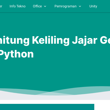
er
Info Tekno
Office
Pemrograman
Unity
tung Keliling Jajar 
Python