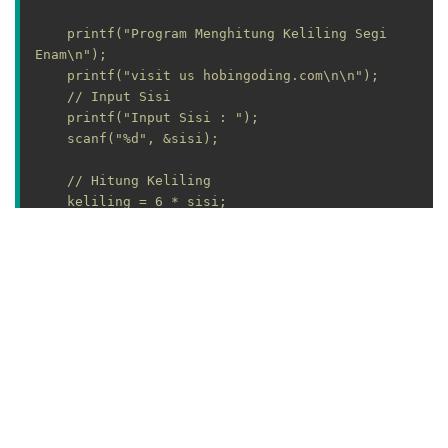
    printf("Program Menghitung Keliling Segi 
Enam\n");

    printf("visit us hobingoding.com\n\n");

    // Input Sisi

    printf("Input Sisi : ");

    scanf("%d", &sisi);

    // Hitung Keliling

    keliling = 6 * sisi;

    printf("Keliling Segi Enam : %d", 
keliling);

    return 0;

}