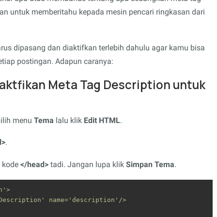
an untuk memberitahu kepada mesin pencari ringkasan dari
rus dipasang dan diaktifkan terlebih dahulu agar kamu bisa
tiap postingan. Adapun caranya:
tfikan Meta Tag Description untuk
pilih menu
Tema
lalu klik
Edit HTML
.
d>
.
s kode
</head>
tadi. Jangan lupa klik
Simpan Tema
.
'>

Description' name='description'/>
