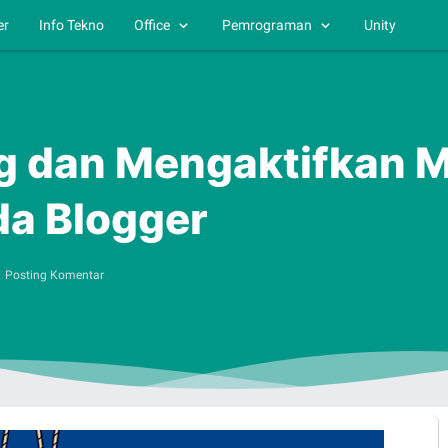
er
Info Tekno
Office
Pemrograman
Unity
 dan Mengaktifkan M
da Blogger
Posting Komentar