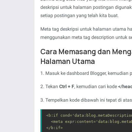
deskripsi untuk halaman postingan digunak
setiap postingan yang telah kita buat.
Meta tag deskripsi untuk halaman utama ha
menggunakan meta tag description untuk se
Cara Memasang dan Mengak
Halaman Utama
1. Masuk ke dashboard Blogger, kemudian 
2. Tekan
Ctrl + F
, kemudian cari kode
</hea
3. Tempelkan kode dibawah ini tepat di ata
<b:if cond='data:blog.metaDescription
  <meta expr:content='data:blog.meta