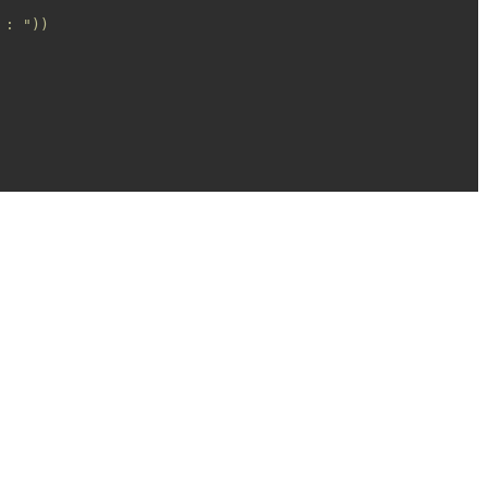
: "))


