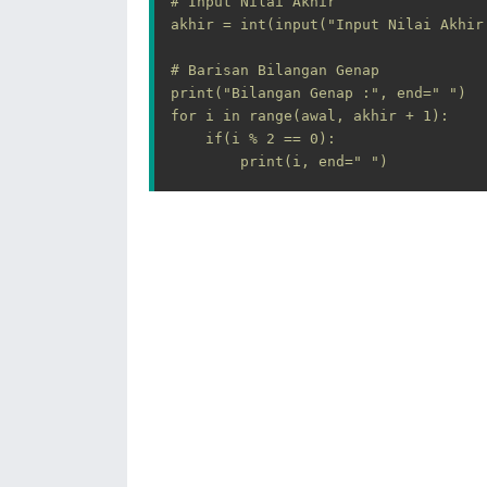
# Input Nilai Akhir

akhir = int(input("Input Nilai Akhir 
# Barisan Bilangan Genap

print("Bilangan Genap :", end=" ")

for i in range(awal, akhir + 1):

    if(i % 2 == 0):

        print(i, end=" ")

# Barisan Bilangan Ganjil

print("\nBilangan Ganjil :", end=" ")
for i in range(awal, akhir + 1):

    if(i % 2 != 0):

        print(i, end=" ")