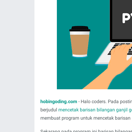
hobingoding.com
- Halo coders. Pada posti
berjudul
mencetak barisan bilangan ganjil
membuat program untuk mencetak barisan b
Sekarang pada program ini barisan bilangan