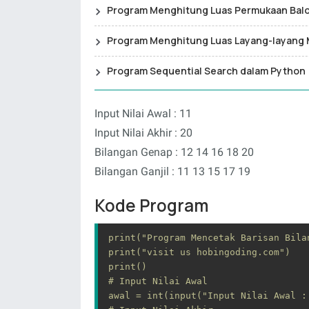
Program Menghitung Luas Permukaan Bal
Program Menghitung Luas Layang-layang
Program Sequential Search dalam Python
Input Nilai Awal : 11
Input Nilai Akhir : 20
Bilangan Genap : 12 14 16 18 20
Bilangan Ganjil : 11 13 15 17 19
Kode Program
print("Program Mencetak Barisan Bila
print("visit us hobingoding.com")

print()

# Input Nilai Awal

awal = int(input("Input Nilai Awal : 