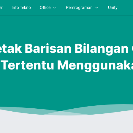
er
Info Tekno
Office
Pemrograman
Unity
ak Barisan Bilangan 
 Tertentu Menggunak