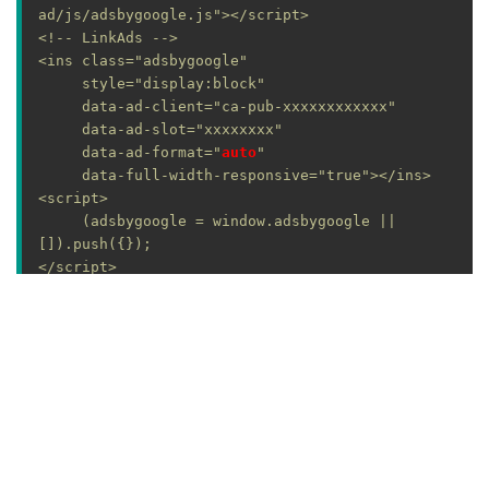
ad/js/adsbygoogle.js"></script>

<!-- LinkAds -->

<ins class="adsbygoogle"

     style="display:block"

     data-ad-client="ca-pub-xxxxxxxxxxxx"

     data-ad-slot="xxxxxxxx"

     data-ad-format="
auto
"

     data-full-width-responsive="true"></ins>

<script>

     (adsbygoogle = window.adsbygoogle || 
[]).push({});

</script>